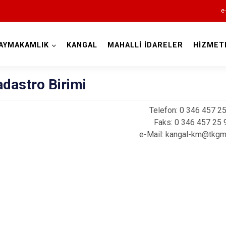
e
AYMAKAMLIK
KANGAL
MAHALLİ İDARELER
HİZMET
Sivas
adastro Birimi
Telefon: 0 346 457 2
Faks: 0 346 457 25 
e-Mail: kangal-km@tkgm.
Akıncılar
Altınyayla
Divriği
Doğanşar
Gemerek