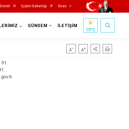
-Devlet
İçişleri Bakanlığı
Sivas
LERİMİZ
GÜNDEM
İLETİŞİM
19
°C
5 91
91
gov.tr
İmranlı
Kangal
Koyulhisar
Şarkışla
Suşehri