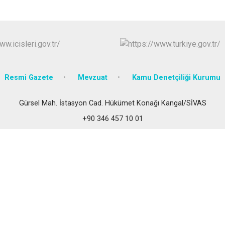
Gölova
Gürün
Hafik
Resmi Gazete
Mevzuat
Kamu Denetçiliği Kurumu
Gürsel Mah. İstasyon Cad. Hükümet Konağı Kangal/SİVAS
+90 346 457 10 01