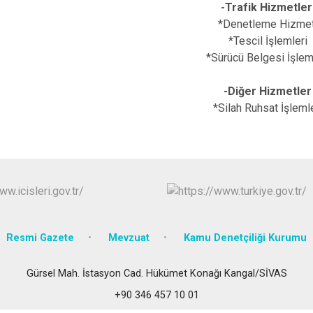
-Trafik Hizmetler
Gölova
*Denetleme Hizmet
Gürün
*Tescil İşlemleri
*Sürücü Belgesi İşlem
Hafik
-Diğer Hizmetler
*Silah Ruhsat İşleml
Resmi Gazete
Mevzuat
Kamu Denetçiliği Kurumu
Gürsel Mah. İstasyon Cad. Hükümet Konağı Kangal/SİVAS
+90 346 457 10 01