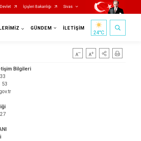
-Devlet
İçişleri Bakanlığı
Sivas
LERİMİZ
GÜNDEM
İLETİŞİM
24
°C
tişim Bilgileri
 33
 53
ov.tr
İmranlı
Kangal
iği
 27
Koyulhisar
Şarkışla
ANI
Suşehri
i