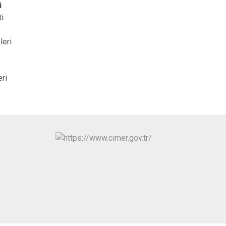
i
Ulaş
i
Yıldızeli
leri
Zara
eri