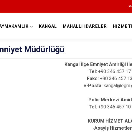
e
AYMAKAMLIK
KANGAL
MAHALLİ İDARELER
HİZMET
Sivas
Emniyet Müdürlüğü
Kangal İlçe Emniyet Amirliği İle
Tel:
+90 346 457 17
Faks:
+90 346 457 13
e-Posta:
kangal@egm.g
Akıncılar
Altınyayla
Polis Merkezi Amirl
Tel:
+90 346 457 10
Divriği
Doğanşar
KURUM HİZMET AL
Gemerek
-Asayiş Hizmetler