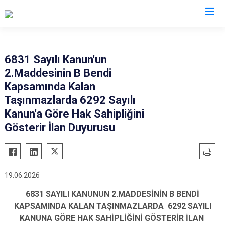
Sivas
6831 Sayılı Kanun'un
2.Maddesinin B Bendi
Akıncılar
İmranlı
Kapsamında Kalan
Altınyayla
Kangal
Taşınmazlarda 6292 Sayılı
Divriği
Koyulhisar
Kanun'a Göre Hak Sahipliğini
Doğanşar
Gösterir İlan Duyurusu
Şarkışla
Gemerek
Suşehri
Gölova
Ulaş
Gürün
Yıldızeli
19.06.2026
Hafik
Zara
6831 SAYILI KANUNUN 2.MADDESİNİN B BENDİ
KAPSAMINDA KALAN TAŞINMAZLARDA 6292 SAYILI
KANUNA GÖRE HAK SAHİPLİĞİNİ GÖSTERİR İLAN